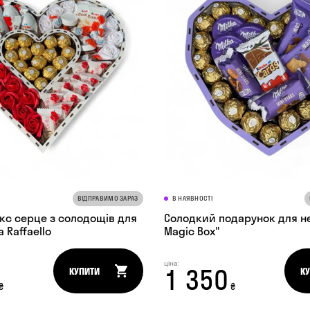
ВІДПРАВИМО ЗАРАЗ
В НАЯВНОСТІ
кс серце з солодощів для
Солодкий подарунок для неї
а Raffaello
Magic Box"
ціна:
1 350
КУПИТИ
К
₴
₴