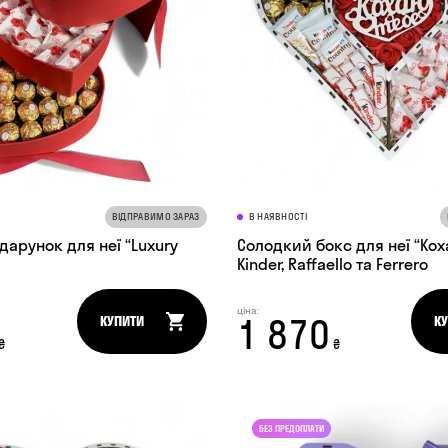
ВІДПРАВИМО ЗАРАЗ
В НАЯВНОСТІ
арунок для неї “Luxury
Солодкий бокс для неї “Кох
Kinder, Raffaello та Ferrero
ціна:
1 870
КУПИТИ
К
₴
₴