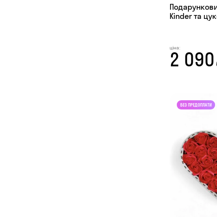
Подарунковий
Kinder та ц
ціна:
2 090