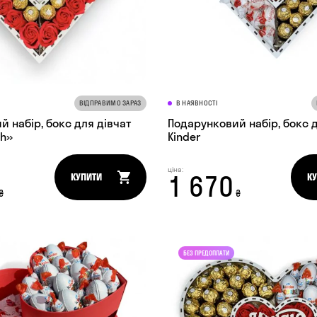
ВІДПРАВИМО ЗАРАЗ
В НАЯВНОСТІ
 набір, бокс для дівчат
Подарунковий набір, бокс д
th»
Kinder
ціна:
1 670
КУПИТИ
К
₴
₴