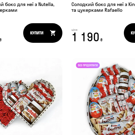
 бокс для неї з Nutella,
Солодкий бокс для неї з Kind
укерками
та цукерками Rafaello
ціна:
1 190
КУПИТИ
К
₴
₴