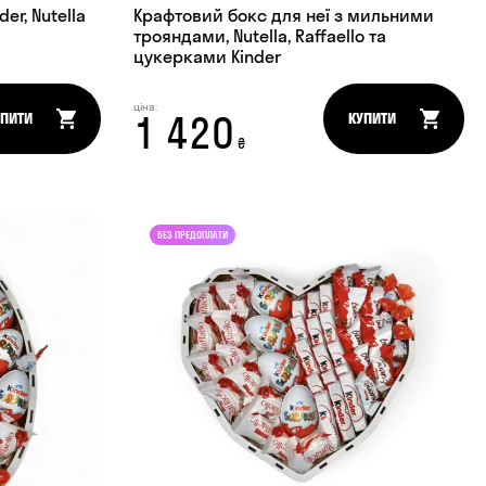
er, Nutella
Крафтовий бокс для неї з мильними
трояндами, Nutella, Raffaello та
цукерками Kinder
ціна:
1 420
УПИТИ
КУПИТИ
₴