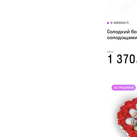
В НАЯВНОСТІ
Солодкий бо
солодощами
ціна:
1 370