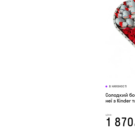
В НАЯВНОСТІ
Солодкий бо
неї з Kinder т
ціна:
1 870