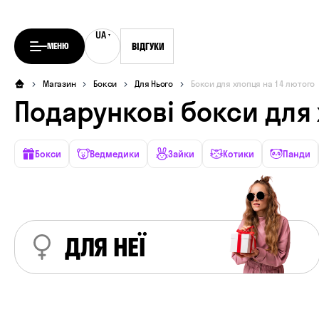
UA
RU
МЕНЮ
ВІДГУКИ
Магазин
Бокси
Для Нього
Бокси для хлопця на 14 лютого
Подарункові бокси для
Бокси
Ведмедики
Зайки
Котики
Панди
ДЛЯ НЕЇ