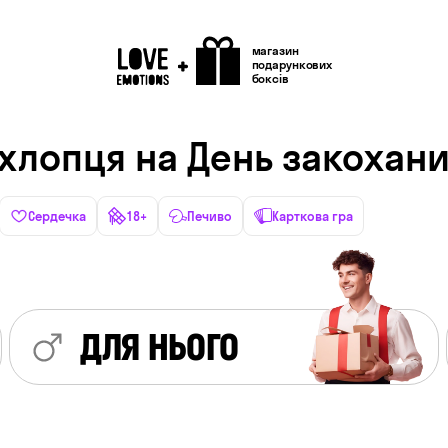
магазин
подарункових
боксів
 хлопця на День закохан
Сердечка
18+
Печиво
Карткова гра
ДЛЯ НЬОГО