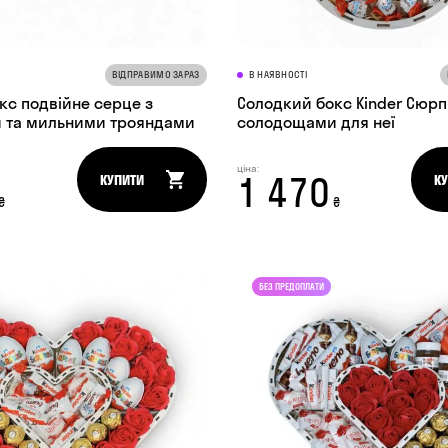
ВІДПРАВИМО ЗАРАЗ
В НАЯВНОСТІ
кс подвійне серце з
Солодкий бокс Kinder Сюрп
 та мильними трояндами
солодощами для неї
ціна:
1 470
КУПИТИ
К
₴
₴