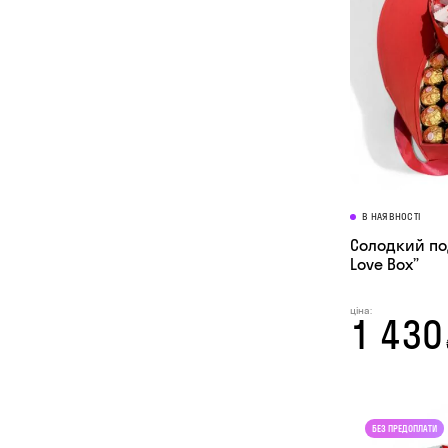
В НАЯВНОСТІ
Солодкий под
Love Box”
ціна:
1 430