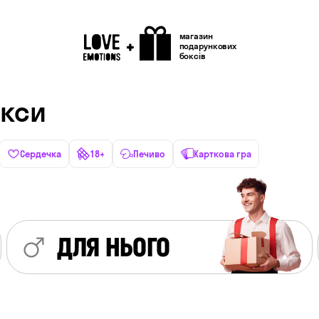
магазин
подарункових
боксів
окси
Сердечка
18+
Печиво
Карткова гра
ДЛЯ НЬОГО