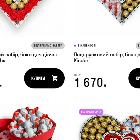
ВІДПРАВИМО ЗАВТРА
В НАЯВНОСТІ
В
 набір, бокс для дівчат
Подарунковий набір, бокс д
th»
Kinder
ціна:
1 670
КУПИТИ
К
₴
₴