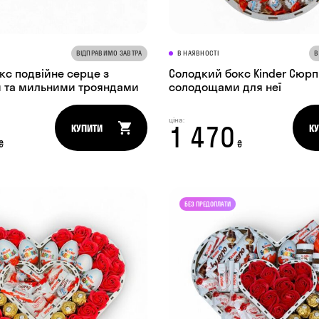
ВІДПРАВИМО ЗАВТРА
В НАЯВНОСТІ
В
кс подвійне серце з
Солодкий бокс Kinder Сюрп
 та мильними трояндами
солодощами для неї
ціна:
1 470
КУПИТИ
К
₴
₴