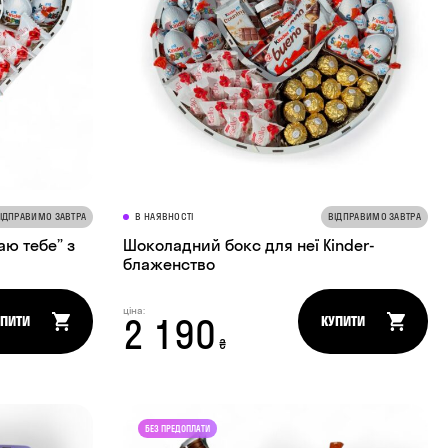
ІДПРАВИМО ЗАВТРА
В НАЯВНОСТІ
ВІДПРАВИМО ЗАВТРА
аю тебе” з
Шоколадний бокс для неї Kinder-
блаженство
ціна:
2 190
УПИТИ
КУПИТИ
₴