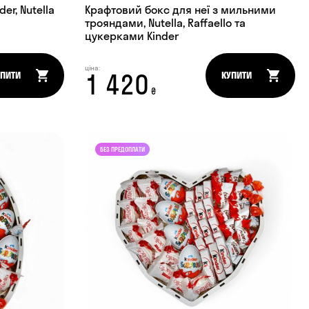
er, Nutella
Крафтовий бокс для неї з мильними
трояндами, Nutella, Raffaello та
цукерками Kinder
ціна:
1 420
УПИТИ
КУПИТИ
₴