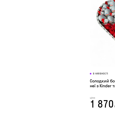
В НАЯВНОСТІ
Солодкий бо
неї з Kinder т
ціна:
1 870