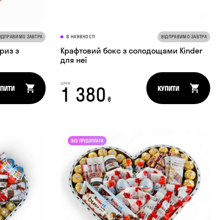
ІДПРАВИМО ЗАВТРА
В НАЯВНОСТІ
ВІДПРАВИМО ЗАВТРА
риз з
Крафтовий бокс з солодощами Kinder
для неї
ціна:
1 380
УПИТИ
КУПИТИ
₴