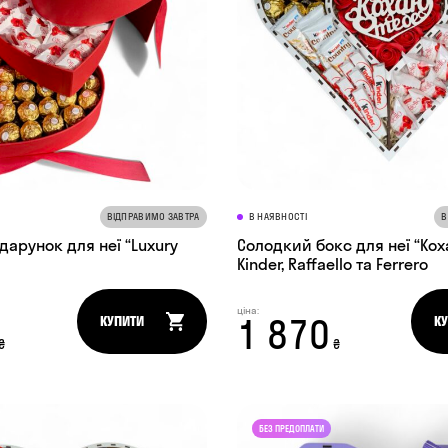
ВІДПРАВИМО ЗАВТРА
В НАЯВНОСТІ
В
арунок для неї “Luxury
Солодкий бокс для неї “Кох
Kinder, Raffaello та Ferrero
ціна:
1 870
КУПИТИ
К
₴
₴