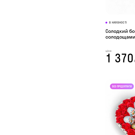
В НАЯВНОСТІ
Солодкий бо
солодощами
ціна:
1 370