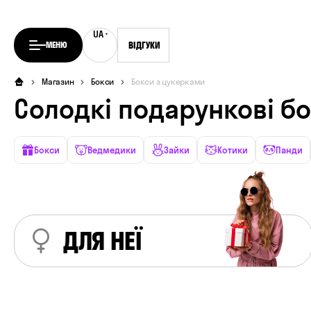
UA
RU
МЕНЮ
ВІДГУКИ
Магазин
Бокси
Бокси з цукерками
Солодкі подарункові б
Бокси
Ведмедики
Зайки
Котики
Панди
ДЛЯ НЕЇ