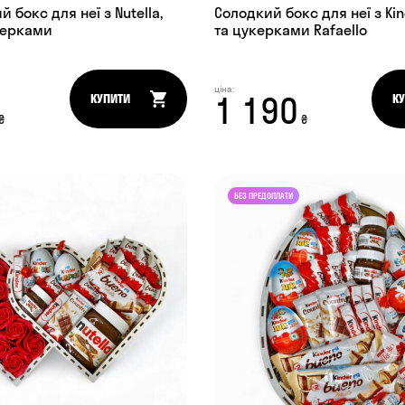
 бокс для неї з Nutella,
Солодкий бокс для неї з Kind
укерками
та цукерками Rafaello
ціна:
1 190
КУПИТИ
К
₴
₴