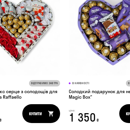
ВІДПРАВИМО ЗАВТРА
В НАЯВНОСТІ
В
кс серце з солодощів для
Солодкий подарунок для неї
а Raffaello
Magic Box"
ціна:
1 350
КУПИТИ
К
₴
₴