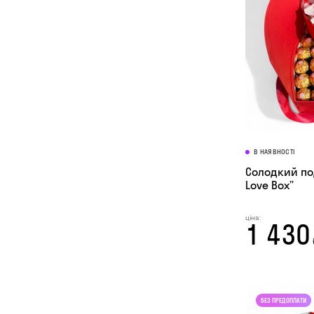
В НАЯВНОСТІ
Солодкий под
Love Box”
ціна:
1 430