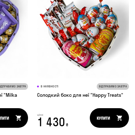
ІДПРАВИМО ЗАВТРА
В НАЯВНОСТІ
ВІДПРАВИМО ЗАВТРА
 "Milka
Солодкий бокс для неї "Happy Treats"
ціна:
1 430
УПИТИ
КУПИТИ
₴