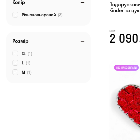
Колір
Подарунковий
Kinder та ц
Різнокольоровий
(3)
ціна:
2 090
Розмір
XL
(1)
L
(1)
M
(1)