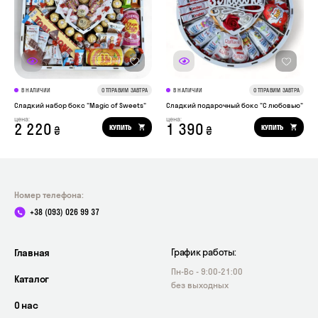
В НАЛИЧИИ
ОТПРАВИМ ЗАВТРА
В НАЛИЧИИ
ОТПРАВИМ ЗАВТРА
Сладкий набор бокс "Magic of Sweets"
Сладкий подарочный бокс "С любовью"
цена:
цена:
2 220
1 390
КУПИТЬ
КУПИТЬ
₴
₴
Номер телефона:
+38 (093) 026 99 37
Главная
График работы:
Пн-Вс - 9:00-21:00
Каталог
без выходных
О нас