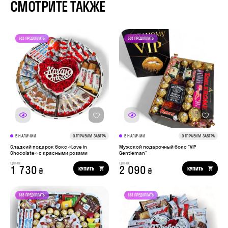
СМОТРИТЕ ТАКЖЕ
В НАЛИЧИИ
ОТПРАВИМ ЗАВТРА
В НАЛИЧИИ
ОТПРАВИМ ЗАВТРА
Сладкий подарок бокс «Love in
Мужской подарочный бокс "VIP
Chocolate» с красными розами
Gentleman"
цена:
цена:
1 730
2 090
КУПИТЬ
КУПИТЬ
₴
₴