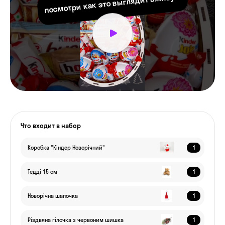
посмотри как это выглядит вживую
Что входит в набор
1
Коробка "Кіндер Новорічний"
1
Тедді 15 см
1
Новорічна шапочка
1
Різдвяна гілочка з червоним шишка