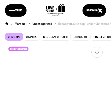
МЕНЮ
КОРЗИНА
магазин подарочных
боксов
Магазин
Uncategorized
Подарочный набор “Kinder Christmas 
О ТОВАРЕ
ОТЗЫВЫ
СПОСОБЫ ОПЛАТЫ
ОПИСАНИЕ
ПОХОЖИЕ ТО