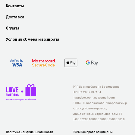
Контакты
Доставка
Оплата
Условия обмена и возврата
ФЛП Иванец Оксана Васильевна
ЕГРПОУ: 2687197164
happybox.com.ua@gmail.com
магазин подарочных боксов
81053, Львовская обл., Яворовский р-
н, город Новояворовск,
улица Сечевых Стрельцов, дом. 12
UA693220010000026005350009018
Политика конфиденциальности
2026 Все права защищены.