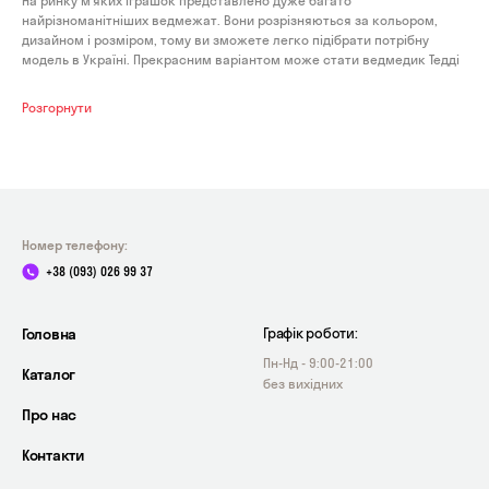
На ринку м’яких іграшок представлено дуже багато
найрізноманітніших ведмежат. Вони розрізняються за кольором,
дизайном і розміром, тому ви зможете легко підібрати потрібну
модель в Україні. Прекрасним варіантом може стати ведмедик Тедді
140 см – іграшка із середньою висотою, яка приведе в захват дітей і
напевно викличе посмішку у дорослих. Рекомендуємо придбати
Розгорнути
такого плюшевого звірка онлайн, підібравши його в нашому
інтернет-магазині HappyBox. Ми додали в каталог різноманітні
фільтри, які допоможуть вам оперативно знайти потрібну іграшку
цього виду.
Номер телефону:
+38 (093) 026 99 37
Головна
Графік роботи:
Пн-Нд - 9:00-21:00
Каталог
без вихідних
Про нас
Контакти