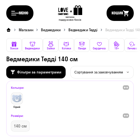
МЕНЮ
КОШИК
магазин
подарункових боксів
Магазин
Ведмедики
Ведмедики Тедді
Ведмедики Тедді 14
Бокси
Ведмедики
Зайки
Котики
Панди
Сердечка
18+
Печиво
Ведмедики Тедді 140 см
Фільтри за параметрами
Кольори:
Сірий
Розміри:
140 см