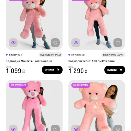
В НАЯВНОСТІ
ВІДПРАВИМО ЗАРАЗ
В НАЯВНОСТІ
ВІДПРАВИМО ЗАРАЗ
Ведмедик Монті 140 см Рожевий
Ведмедик Монті 160 см Рожевий
ціна:
ціна:
1 099
1 290
КУПИТИ
КУПИТИ
₴
₴