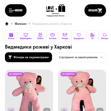
МЕНЮ
КОШИК
магазин
подарункових боксів
Магазин
Ведмедики рожеві у Харкові
Бокси
Ведмедики
Зайки
Котики
Панди
Сердечка
18+
Печиво
Ведмедики рожеві у Харкові
Фільтри за параметрами