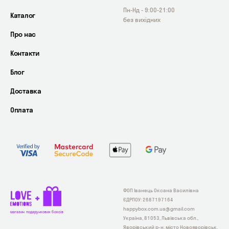
Пн-Нд - 9:00-21:00
Каталог
без вихідних
Про нас
Контакти
Блог
Доставка
Оплата
ФОП Іванець Оксана Василівна
ЄДРПОУ: 2687197164
happybox.com.ua@gmail.com
магазин подарункових боксів
Україна, 81053, Львівська обл.,
Яворівський р-н, місто Новояворівськ,