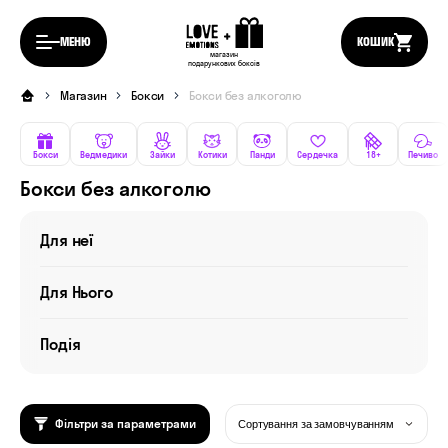
МЕНЮ
КОШИК
магазин
подарункових боксів
Магазин
Бокси
Бокси без алкоголю
Бокси
Ведмедики
Зайки
Котики
Панди
Сердечка
18+
Печиво
Бокси без алкоголю
Для неї
Для Нього
Подія
Фільтри за параметрами