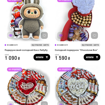
В НАЯВНОСТІ
ВІДПРАВИМО ЗАВТРА
В НАЯВНОСТІ
ВІДПРАВИМО ЗАВТРА
Подарунковий солодкий бокс Лабубу
Солодкий подарунок "ChocoLove Box"
ціна:
ціна:
1 090
1 590
КУПИТИ
КУПИТИ
₴
₴