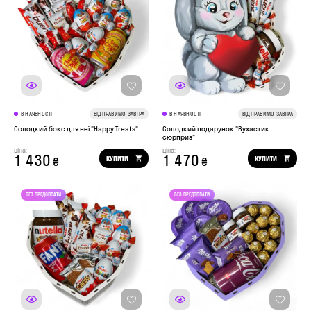
В НАЯВНОСТІ
ВІДПРАВИМО ЗАВТРА
В НАЯВНОСТІ
ВІДПРАВИМО ЗАВТРА
Солодкий бокс для неї "Happy Treats"
Солодкий подарунок "Вухастик
сюрприз"
ціна:
ціна:
1 430
1 470
КУПИТИ
КУПИТИ
₴
₴