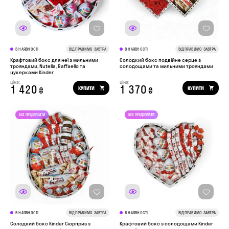
В НАЯВНОСТІ
ВІДПРАВИМО ЗАВТРА
В НАЯВНОСТІ
ВІДПРАВИМО ЗАВТРА
Крафтовий бокс для неї з мильними
Солодкий бокс подвійне серце з
трояндами, Nutella, Raffaello та
солодощами та мильними трояндами
цукерками Kinder
ціна:
ціна:
1 420
1 370
КУПИТИ
КУПИТИ
₴
₴
В НАЯВНОСТІ
ВІДПРАВИМО ЗАВТРА
В НАЯВНОСТІ
ВІДПРАВИМО ЗАВТРА
Солодкий бокс Kinder Сюрприз з
Крафтовий бокс з солодощами Kinder