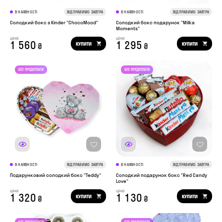
В НАЯВНОСТІ
ВІДПРАВИМО ЗАВТРА
В НАЯВНОСТІ
ВІДПРАВИМО ЗАВТРА
Солодкий бокс з Kinder "ChocoMood"
Солодкий бокс подарунок "Milka
Moments"
ціна:
ціна:
1 560
1 295
КУПИТИ
КУПИТИ
₴
₴
В НАЯВНОСТІ
ВІДПРАВИМО ЗАВТРА
В НАЯВНОСТІ
ВІДПРАВИМО ЗАВТРА
Подарунковий солодкий бокс "Teddy"
Солодкий подарунок бокс "Red Candy
Love"
ціна:
ціна:
1 320
1 130
КУПИТИ
КУПИТИ
₴
₴