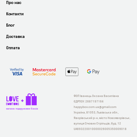
Про нас
Контакти
Блог
Доставка
Оплата
ФОП Іванець Оксана Василівна
ЄДРПОУ: 2687197164
happybox.com.ua@gmail.com
магазин подарункових боксів
Україна, 81053, Львівська обл.,
Яворівський р-н, місто Новояворівськ,
вулиця Січових Стрільців, буд. 12
UA693220010000026005350009018