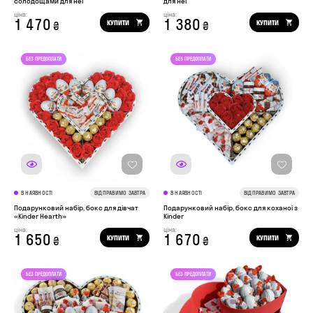
солодощами для неї
для неї
ціна:
ціна:
1 470
1 380
КУПИТИ
КУПИТИ
₴
₴
В НАЯВНОСТІ
ВІДПРАВИМО ЗАВТРА
В НАЯВНОСТІ
ВІДПРАВИМО ЗАВТРА
Подарунковий набір, бокс для дівчат
Подарунковий набір, бокс для коханої з
«Kinder Hearth»
Kinder
ціна:
ціна:
1 650
1 670
КУПИТИ
КУПИТИ
₴
₴