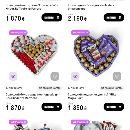
Солодкий бокс для неї “Кохаю тебе” з
Шоколадний бокс для неї Kinder-
Kinder, Raffaello та Ferrero
блаженство
ціна:
ціна:
1 870
2 190
КУПИТИ
КУПИТИ
₴
₴
В НАЯВНОСТІ
ВІДПРАВИМО ЗАВТРА
В НАЯВНОСТІ
ВІДПРАВИМО ЗАВТРА
Солодкий бокс серце з солодощів для
Солодкий подарунок для неї "Milka
неї з Kinder та Raffaello
Magic Box"
ціна:
ціна:
1 870
1 350
КУПИТИ
КУПИТИ
₴
₴