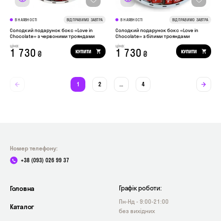
В НАЯВНОСТІ
ВІДПРАВИМО ЗАВТРА
В НАЯВНОСТІ
ВІДПРАВИМО ЗАВТРА
Солодкий подарунок бокс «Love in
Солодкий подарунок бокс «Love in
Chocolate» з червоними трояндами
Chocolate» з білими трояндами
ціна:
ціна:
1 730
1 730
КУПИТИ
КУПИТИ
₴
₴
1
2
…
4
Номер телефону:
+38 (093) 026 99 37
Головна
Графік роботи:
Пн-Нд - 9:00-21:00
Каталог
без вихідних