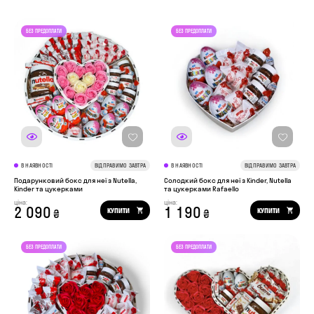
В НАЯВНОСТІ
ВІДПРАВИМО ЗАВТРА
В НАЯВНОСТІ
ВІДПРАВИМО ЗАВТРА
Подарунковий бокс для неї з Nutella,
Солодкий бокс для неї з Kinder, Nutella
Kinder та цукерками
та цукерками Rafaello
ціна:
ціна:
2 090
1 190
КУПИТИ
КУПИТИ
₴
₴