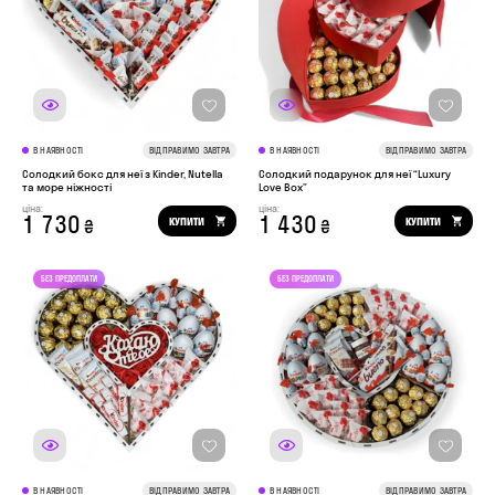
В НАЯВНОСТІ
ВІДПРАВИМО ЗАВТРА
В НАЯВНОСТІ
ВІДПРАВИМО ЗАВТРА
Солодкий бокс для неї з Kinder, Nutella
Солодкий подарунок для неї “Luxury
та море ніжності
Love Box”
ціна:
ціна:
1 730
1 430
КУПИТИ
КУПИТИ
₴
₴
В НАЯВНОСТІ
ВІДПРАВИМО ЗАВТРА
В НАЯВНОСТІ
ВІДПРАВИМО ЗАВТРА