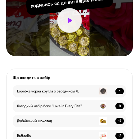
подивись як це виглядає наживо
Що входить в набір
1
Коробка чорна кругла з сердечком XL
9
Солодкий набір бокс "Love in Every Bite"
17
Дубайський шоколад
18
Raffaello