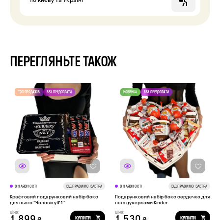
ПЕРЕГЛЯНЬТЕ ТАКОЖ
В НАЯВНОСТІ
ВІДПРАВИМО ЗАВТРА
В НАЯВНОСТІ
ВІДПРАВИМО ЗАВТРА
Крафтовий подарунковий набір бокс
Подарунковий набір бокс сердечко для
для нього "Чоловіку №1"
неї з цукерками Kinder
ціна:
ціна:
1 899
1 530
КУПИТИ
КУПИТИ