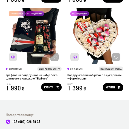
₴
₴
В НАЯВНОСТІ
ВІДПРАВИМО ЗАВТРА
В НАЯВНОСТІ
ВІДПРАВИМО ЗАВТРА
Крафтовий подарунковий набір бокс
Подарунковий набір бокс з цукерками
для нього з кришкою "BigBoss"
у формі серця
ціна:
ціна:
1 990
1 399
КУПИТИ
КУПИТИ
₴
₴
Номер телефону:
+38 (093) 026 99 37