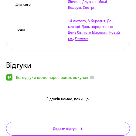
Дівчині
,
Дружині
,
Мамі
,
Для кого
Подрузі
,
Сестрі
14 лютого
,
8 березня
,
День
матері
,
День народження
,
Подія
День Святого Миколая
,
Новий
рік
,
Річниця
Відгуки
Всі відгуки щодо перевірених покупок
Відгуків немає, поки що.
Додати відгук