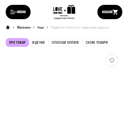
МЕНЮ
КОШИК
магазин
подарункових боксів
Магазин
Інші
Різдвяна гілочка з червоним шишка
ПРО ТОВАР
ВІДГУКИ
СПОСОБИ ОПЛАТИ
СХОЖІ ТОВАРИ