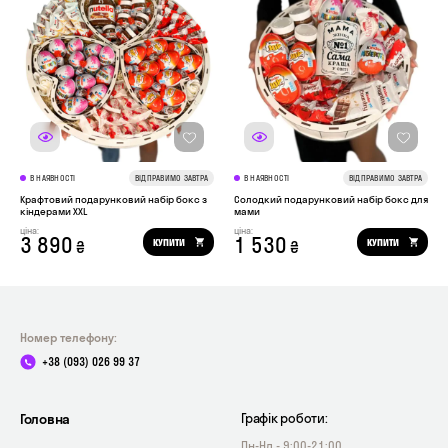
В НАЯВНОСТІ
ВІДПРАВИМО ЗАВТРА
В НАЯВНОСТІ
ВІДПРАВИМО ЗАВТРА
Крафтовий подарунковий набір бокс з
Солодкий подарунковий набір бокс для
кіндерами ХХL
мами
ціна:
ціна:
3 890
1 530
КУПИТИ
КУПИТИ
₴
₴
Номер телефону:
+38 (093) 026 99 37
Головна
Графік роботи:
Пн-Нд - 9:00-21:00