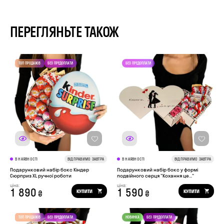
ПЕРЕГЛЯНЬТЕ ТАКОЖ
В НАЯВНОСТІ
ВІДПРАВИМО ЗАВТРА
В НАЯВНОСТІ
ВІДПРАВИМО ЗАВТРА
Подарунковий набір бокс Кіндер
Подарунковий набір бокс у формі
Сюрприз XL ручної роботи
подвійного серця "Кохання це..."
ціна:
ціна:
1 890
1 590
КУПИТИ
КУПИТИ
₴
₴