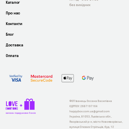
Каталог
без вихідних
Про нас
Контакти
Блог
Доставка
Оплата
ФОП Іванець Оксана Василівна
ЄДРПОУ: 2687197164
happybox.com.ua@gmail.com
магазин подарункових боксів
Україна, 81053, Львівська обл.,
Яворівський р-н, місто Новояворівськ,
вулиця Січових Стрільців, буд. 12