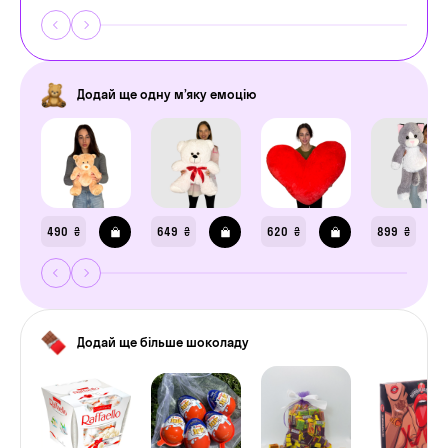
Додай ще одну м’яку емоцію
490
649
620
899
₴
₴
₴
₴
Додай ще більше шоколаду