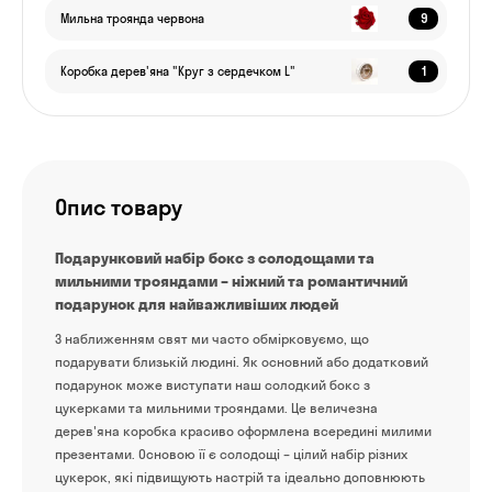
9
Мильна троянда червона
1
Коробка дерев'яна "Круг з сердечком L"
Опис товару
Подарунковий набір бокс з солодощами та
мильними трояндами – ніжний та романтичний
подарунок для найважливіших людей
З наближенням свят ми часто обмірковуємо, що
подарувати близькій людині. Як основний або додатковий
подарунок може виступати наш солодкий бокс з
цукерками та мильними трояндами. Це величезна
дерев'яна коробка красиво оформлена всередині милими
презентами. Основою її є солодощі – цілий набір різних
цукерок, які підвищують настрій та ідеально доповнюють