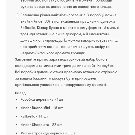
весілля або початку стосунків, у момент пропозиції
руки та серця як доповнення до заповітного кільця.
Величезна різноманітність презентів. У коробці можна
знайти Kinder JOY з колекційними іграшками, цукерки
Raffaello, Кіндер Буено в мініатюрному форматі. А мильні
троянди стануть не лише декором, а й елементом
домашніх спа-процедур. Їх можна використовувати під
час прийняття ванни – вони пом'якшують шкіру та
надають їй тонкого аромату троянди.
Замовляйте прямо зараз подарунковий набір бокс з
солодощами та мильними трояндами на сайті HappyBox.
Всі коробки доповнюються красивою атласною стрічкою і
за вашим бажанням можуть бути прикрашені
оригінальною упаковкою в подарунковому форматі.
Склад:
Коробка дерев'яна - 1шт
Kinder Bueno Mini - 18 шт
Raffaello - 14 шт
Kinder Chocolate - 22 шт
Мильна троянда червона - 9 шт