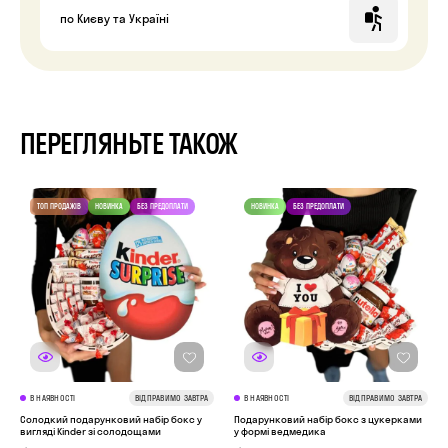
по Києву та Україні
ПЕРЕГЛЯНЬТЕ ТАКОЖ
В НАЯВНОСТІ
ВІДПРАВИМО ЗАВТРА
В НАЯВНОСТІ
ВІДПРАВИМО ЗАВТРА
Солодкий подарунковий набір бокс у
Подарунковий набір бокс з цукерками
вигляді Kinder зі солодощами
у формі ведмедика