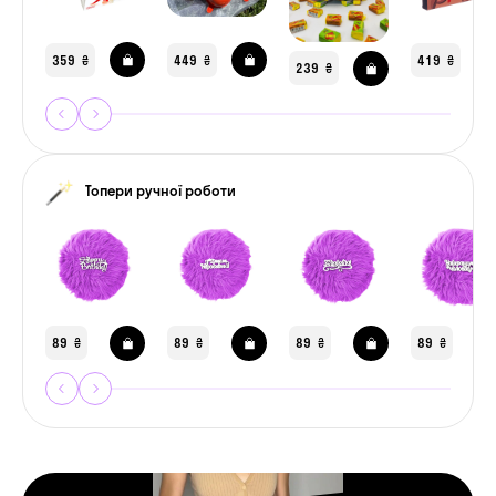
359
449
419
₴
₴
₴
239
₴
Топери ручної роботи
89
89
89
89
₴
₴
₴
₴