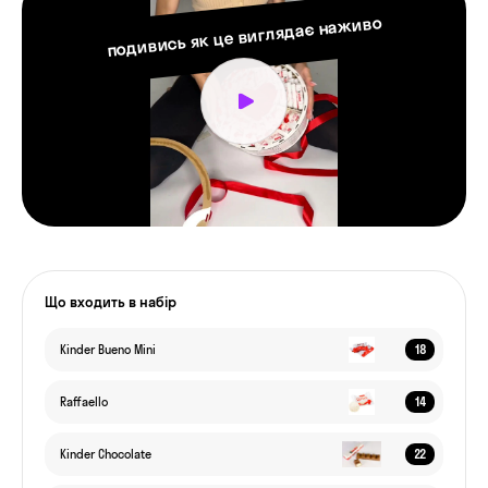
подивись як це виглядає наживо
Що входить в набір
18
Kinder Bueno Mini
14
Raffaello
22
Kinder Chocolate