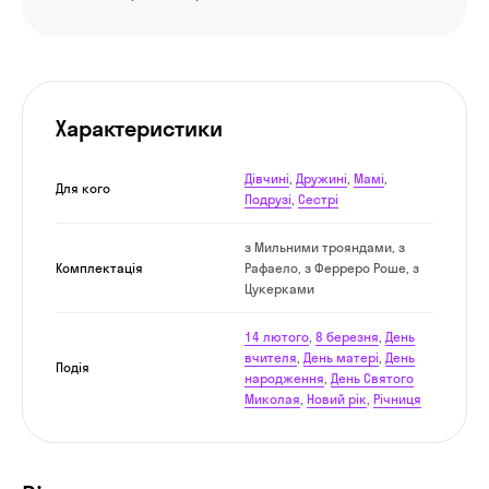
Характеристики
Дівчині
,
Дружині
,
Мамі
,
Для кого
Подрузі
,
Сестрі
з Мильними трояндами, з
Комплектація
Рафаело, з Ферреро Роше, з
Цукерками
14 лютого
,
8 березня
,
День
вчителя
,
День матері
,
День
Подія
народження
,
День Святого
Миколая
,
Новий рік
,
Річниця