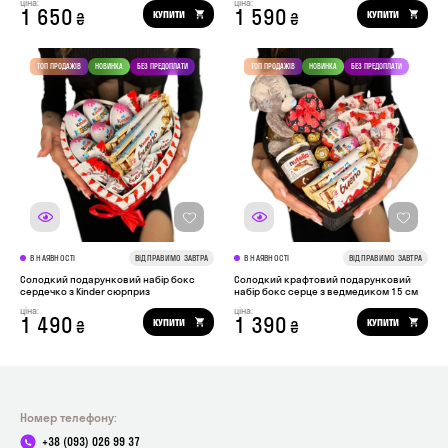
ціна:
ціна:
1 650
1 590
КУПИТИ
КУПИТИ
₴
₴
В НАЯВНОСТІ
ВІДПРАВИМО ЗАВТРА
В НАЯВНОСТІ
ВІДПРАВИМО ЗАВТРА
Солодкий подарунковий набір бокс
Солодкий крафтовий подарунковий
сердечко з Kinder сюрприз
набір бокс серце з ведмедиком 15 см
ціна:
ціна:
1 490
1 390
КУПИТИ
КУПИТИ
₴
₴
Номер телефону:
+38 (093) 026 99 37