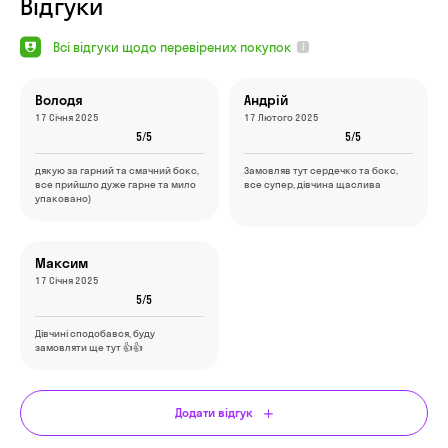
Відгуки
Всі відгуки щодо перевірених покупок
Володя
Андрій
17 Січня 2025
17 Лютого 2025
5/5
5/5
дякую за гарний та смачний бокс,
Замовляв тут сердечко та бокс,
все прийшло дуже гарне та мило
все супер, дівчина щаслива
упаковано)
Максим
17 Січня 2025
5/5
Дівчині сподобався, буду
замовляти ще тут 👍👍
Додати відгук