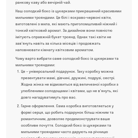
ранкову каву або вечірній чай.
Наш солодкий бокс із цукерками прикрашений красивими
мильними трояндами. Це білі і яскраво-червоні квіти,
виготовлені з мила, які мають приголомшливий ніжний і
тонкий квітковий аромат. За дизайном вони повністю
імітують справжній букет троянд. Однак такі квіти не
зав'януть навіть за кілька місяців і продовжать
наповнювати кімнату квітковим ароматом.
Чому варто вибрати саме солодкий бокс із цукерками та
мильними трояндами:
Це – універсальний подарунок. Таку коробку можна
презентувати мамі, дівчині, дружині, подрузі, сестрі.
Жодна жінка не відмовиться від величезної коробки з
улюбленими солодощами і квітами, що не в'януть, які
довго нагадуватимуть про вас.
Гарне оформлення. Сама коробка виготовляється у
формі серця, що робить подарунок більш ніжним та
романтичним, дозволяє продемонструвати ваше
особливе почуття. Солодкий бокс із цукерками та
мильними трояндами часто дарують на річницю