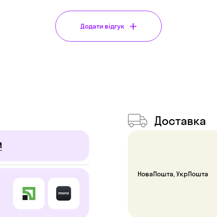
Додати відгук
Доставка
И
НоваПошта, УкрПошта