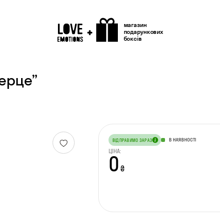
магазин
подарункових
боксів
ерце”
В НАЯВНОСТІ
ВІДПРАВИМО ЗАРАЗ
ЦІНА:
0
₴