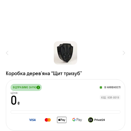
Коробка деревʼяна “Щит тризуб”
В НАЯВНОСТІ
ВІДПРАВИМО ЗАРАЗ
ціна:
0
КОД: KOR-0019
₴