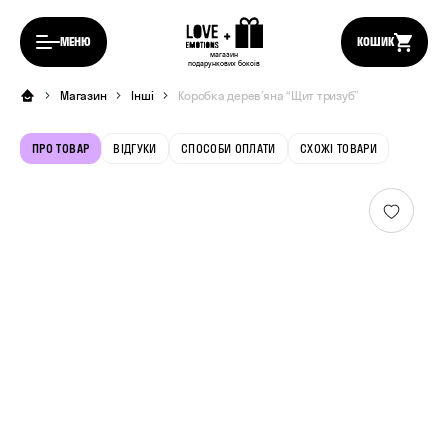
МЕНЮ
КОШИК
магазин
подарункових боксів
Магазин
Інші
Коробка деревʼяна “Щит тризуб”
ПРО ТОВАР
ВІДГУКИ
СПОСОБИ ОПЛАТИ
СХОЖІ ТОВАРИ